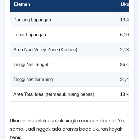
Elemen
Ukuran 
Panjang Lapangan
13,41 me
Lebar Lapangan
6,10 met
Area Non-Volley Zone (Kitchen)
2,13 mete
Tinggi Net Tengah
86 cm
Tinggi Net Samping
91,4 cm
Area Total Ideal (termasuk ruang bebas)
18 x 9 m
Ukuran ini berlaku untuk single maupun double. Ya,
sama. Jadi nggak ada drama beda ukuran kayak
tenis.