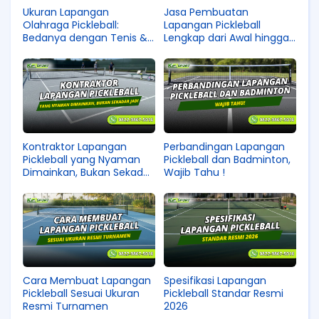
Ukuran Lapangan
Jasa Pembuatan
Olahraga Pickleball:
Lapangan Pickleball
Bedanya dengan Tenis &
Lengkap dari Awal hingga
Badminton
Siap Pakai
Kontraktor Lapangan
Perbandingan Lapangan
Pickleball yang Nyaman
Pickleball dan Badminton,
Dimainkan, Bukan Sekadar
Wajib Tahu !
Jadi
Cara Membuat Lapangan
Spesifikasi Lapangan
Pickleball Sesuai Ukuran
Pickleball Standar Resmi
Resmi Turnamen
2026