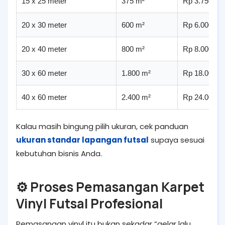
15 x 25 meter
375 m²
Rp 3.750.00
20 x 30 meter
600 m²
Rp 6.000.00
20 x 40 meter
800 m²
Rp 8.000.00
30 x 60 meter
1.800 m²
Rp 18.000.0
40 x 60 meter
2.400 m²
Rp 24.000.0
Kalau masih bingung pilih ukuran, cek panduan
ukuran standar lapangan futsal
supaya sesuai
kebutuhan bisnis Anda.
⚙️ Proses Pemasangan Karpet
Vinyl Futsal Profesional
Pemasangan vinyl itu bukan sekadar “gelar lalu