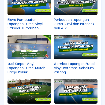
Biaya Pembuatan
Perbedaan Lapangan
Lapangan Futsal Vinyl
Futsal Vinyl dan Interlock
Standar Turnamen
dari A-Z
Jual Karpet Vinyl
Gambar Lapangan Futsal
Lapangan Futsal Murah!
Vinyl: Referensi Sebelum
Harga Pabrik
Pasang