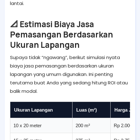
lantai.
📐 Estimasi Biaya Jasa
Pemasangan Berdasarkan
Ukuran Lapangan
Supaya tidak “ngawang”, berikut simulasi nyata
biaya jasa pemasangan berdasarkan ukuran
lapangan yang umum digunakan. Ini penting
terutama buat Anda yang sedang hitung ROI atau
balik modal.
Ukuran Lapangan
Luas (m²)
Harga Jasa 
10 x 20 meter
200 m²
Rp 2.000.00